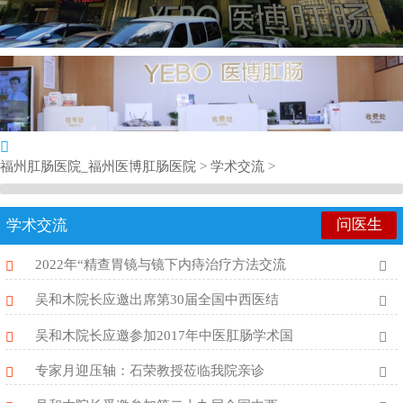
福州肛肠医院_福州医博肛肠医院
>
学术交流
>
问医生
学术交流
2022年“精查胃镜与镜下内痔治疗方法交流
吴和木院长应邀出席第30届全国中西医结
吴和木院长应邀参加2017年中医肛肠学术国
专家月迎压轴：石荣教授莅临我院亲诊