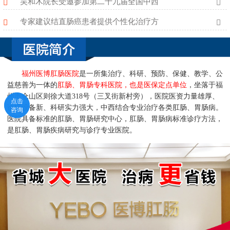
吴和木院长受邀参加第二十九届全国中西
专家建议结直肠癌患者提供个性化治疗方
福州医博肛肠医院
是一所集治疗、科研、预防、保健、教学、公
益慈善为一体的
肛肠、胃肠专科医院，也是医保定点单位
，坐落于福
州市仓山区则徐大道318号（三叉街新村旁），医院医资力量雄厚、
点击
点击
诊疗设备新、科研实力强大，中西结合专业治疗各类肛肠、胃肠病。
咨询
咨询
医院具备标准的肛肠、胃肠研究中心，肛肠、胃肠病标准诊疗方法，
是肛肠、胃肠疾病研究与诊疗专业医院。