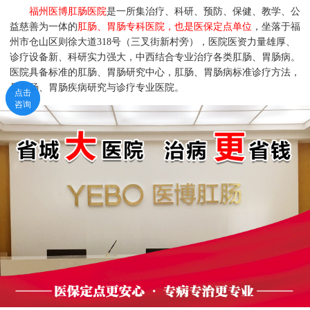
福州医博肛肠医院
是一所集治疗、科研、预防、保健、教学、公
益慈善为一体的
肛肠、胃肠专科医院，也是医保定点单位
，坐落于福
州市仓山区则徐大道318号（三叉街新村旁），医院医资力量雄厚、
诊疗设备新、科研实力强大，中西结合专业治疗各类肛肠、胃肠病。
医院具备标准的肛肠、胃肠研究中心，肛肠、胃肠病标准诊疗方法，
是肛肠、胃肠疾病研究与诊疗专业医院。
点击
点击
咨询
咨询